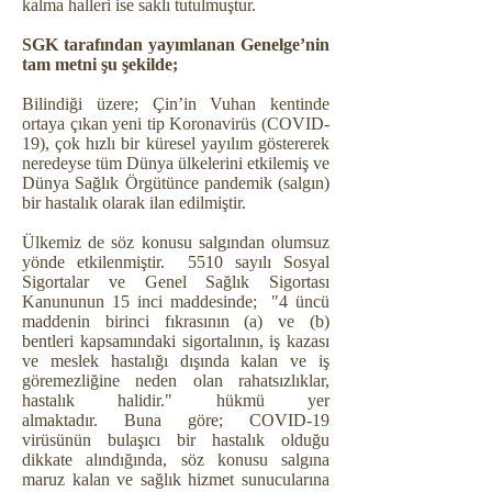
kalma halleri ise saklı tutulmuştur.
SGK tarafından yayımlanan Genelge’nin
tam metni şu şekilde;
Bilindiği üzere; Çin’in Vuhan kentinde
ortaya çıkan yeni tip Koronavirüs (COVID-
19), çok hızlı bir küresel yayılım göstererek
neredeyse tüm Dünya ülkelerini etkilemiş ve
Dünya Sağlık Örgütünce pandemik (salgın)
bir hastalık olarak ilan edilmiştir.
Ülkemiz de söz konusu salgından olumsuz
yönde etkilenmiştir. 5510 sayılı Sosyal
Sigortalar ve Genel Sağlık Sigortası
Kanununun 15 inci maddesinde; "4 üncü
maddenin birinci fıkrasının (a) ve (b)
bentleri kapsamındaki sigortalının, iş kazası
ve meslek hastalığı dışında kalan ve iş
göremezliğine neden olan rahatsızlıklar,
hastalık halidir." hükmü yer
almaktadır. Buna göre; COVID-19
virüsünün bulaşıcı bir hastalık olduğu
dikkate alındığında, söz konusu salgına
maruz kalan ve sağlık hizmet sunucularına