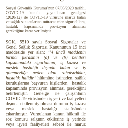
Sosyal Güvenlik Kurumu’nun 07/05/2020 tarihli,
COVID-19 konulu yayımlanan genelgesi
(2020/12) ile COVID-19 virüsüne maruz kalan
ve sağlık sunucularına müracat eden sigortalılara,
hastalık kapsamında provizyon alınması
gerektiğine karar verilmiştir.
SGK, 5510 sayılı Sosyal Sigortalar ve
Genel Sağlık Sigortası Kanununun 15 inci
maddeside yer alan;
‘’4 üncü maddenin
birinci fıkrasının (a) ve (b) bentleri
kapsamındaki sigortalının, iş kazası ve
meslek hastalığı dışında kalan ve iş
göremezliğe neden olan rahatsızlıklar,
hastalık halidir’’
hükmüne istinaden, sağlık
kuruluşlarına başvuran kişilerden hastalık
kapsamında provizyon alınması gerektiğini
belirlemiştir. Genelge ile çalışanların
COVID-19 virüsünden iş yeri ve faaliyetleri
dışında etkilenmiş olması durumu iş kazası
veya meslek hastalığı statüsünden
çıkarılmıştır. Vurgulanan kanun hükmü ile
söz konusu salgının etkilerine iş yerinde
veya işyeri faaliyetleri sebebi ile maruz